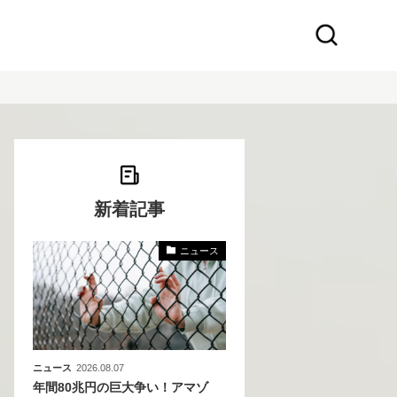
新着記事
ニュース
化
活
き込
ニュース
2026.08.07
年間80兆円の巨大争い！アマゾ