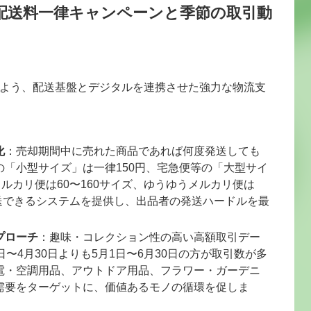
配送料一律キャンペーンと季節の取引動
よう、配送基盤とデジタルを連携させた強力な物流支
化
：売却期間中に売れた商品であれば何度発送しても
「小型サイズ」は一律150円、宅急便等の「大型サイ
メルカリ便は60〜160サイズ、ゆうゆうメルカリ便は
発送できるシステムを提供し、出品者の発送ハードルを最
プローチ
：趣味・コレクション性の高い高額取引デー
〜4月30日よりも5月1日〜6月30日の方が取引数が多
電・空調用品、アウトドア用品、フラワー・ガーデニ
需要をターゲットに、価値あるモノの循環を促しま