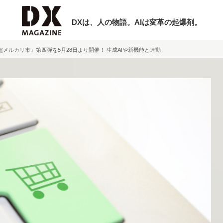
DXは、人の物語。AIは変革の起爆剤。
メルカリ市』第四弾を5月28日より開催！ 生成AIや新機能と連動
検索
ラム
インタビュー
ミナー
ニュース
ービスメニュー
日本オムニチャネル協会
現在開催予定のセミナー
トップページ
特集
【8/12開催】「イノベーションを数値
セミナー
動画
する」～投資される事業の基準と、終
サイトマップ
DX「SouSou」に学ぶ資金調達・巻
お問い合わせ
みのリアル～
個人情報保護法について
2026-06-10