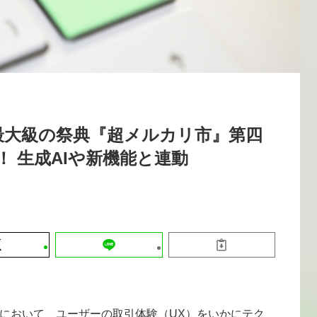
運営会社
【9/30開催】AIで何でもできる時代に
セミナー
採用情報
なぜ「DX人財」というキャリアが求
れるのか
2026-08-07
最大級の祭典『超メルカリ市』第四
！ 生成AIや新機能と連動
において、ユーザーの取引体験（UX）をいかにテク