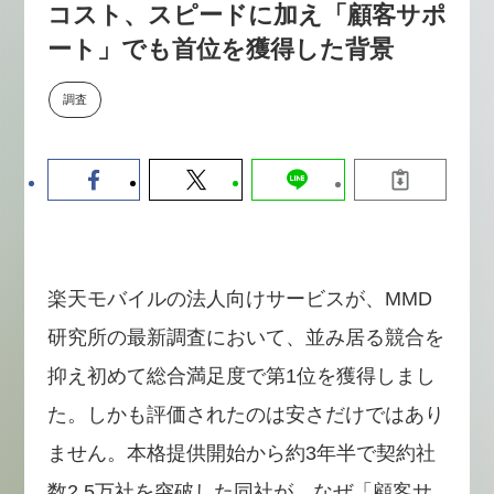
コスト、スピードに加え「顧客サポ
数値化する」～投資される事業の
基準と、終活DX「SouSou」に
ート」でも首位を獲得した背景
学ぶ資金調達・巻き込みのリアル
～
調査
2026-06-10
楽天モバイルの法人向けサービスが、MMD
研究所の最新調査において、並み居る競合を
抑え初めて総合満足度で第1位を獲得しまし
た。しかも評価されたのは安さだけではあり
ません。本格提供開始から約3年半で契約社
数2.5万社を突破した同社が、なぜ「顧客サ