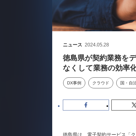
ニュース
2024.05.28
徳島県が契約業務を
なくして業務の効率
DX事例
クラウド
国・自
徳島県は、電子契約サービス「ク