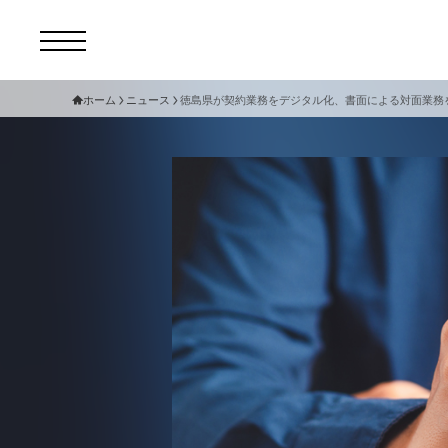
ホーム
ニュース
徳島県が契約業務をデジタル化、書面による対面業務
コ
セ
サ