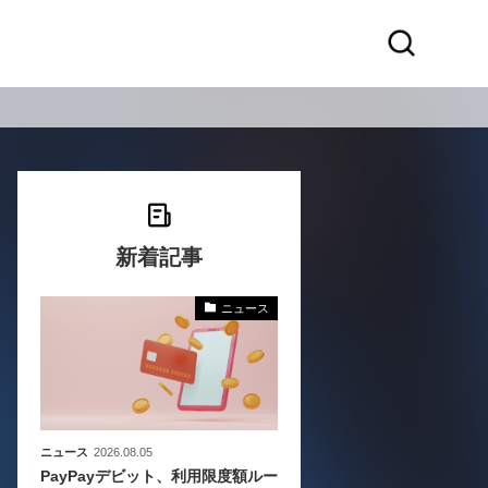
新着記事
ニュース
本企
バ
ニュース
2026.08.05
PayPayデビット、利用限度額ルー