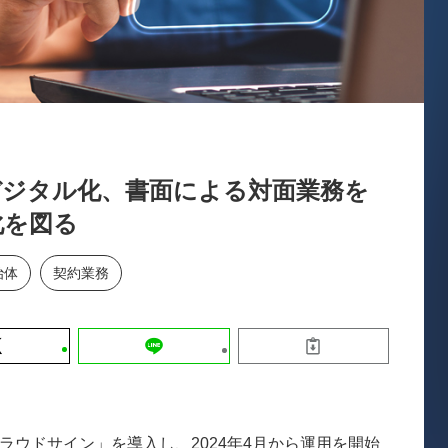
運営会社
【8/12開催】「イノベーションを数値
セミナー
採用情報
する」～投資される事業の基準と、終
DX「SouSou」に学ぶ資金調達・巻
みのリアル～
2026-06-10
デジタル化、書面による対面業務を
化を図る
治体
契約業務
ラウドサイン」を導入し、2024年4月から運用を開始