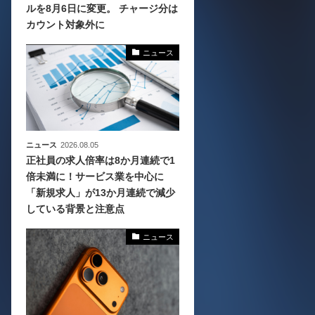
ルを8月6日に変更。 チャージ分は
カウント対象外に
化
活
ニュース
き込
ニュース
2026.08.05
正社員の求人倍率は8か月連続で1
倍未満に！サービス業を中心に
「新規求人」が13か月連続で減少
している背景と注意点
ニュース