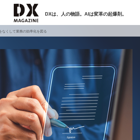
DXは、人の物語。AIは変革の起爆剤。
をなくして業務の効率化を図る
検索
ラム
インタビュー
ミナー
ニュース
ービスメニュー
日本オムニチャネル協会
現在開催予定のセミナー
トップページ
特集
【8/6開催】AIエージェント時代、日
セミナー
動画
業は何から始めるべきか。〜シリコン
サイトマップ
レーAX最新潮流から学ぶ〜
お問い合わせ
2026-08-03
個人情報保護法について