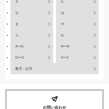
さ
た
な
は
ま
や
ら
わ
A〜G
H〜N
O〜U
V〜Z
数字・記号
お問い合わせ