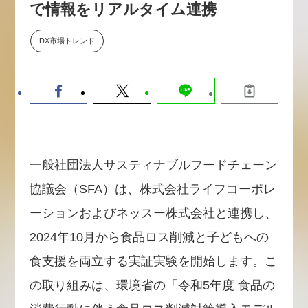
で情報をリアルタイム連携
【9/30開催】AIで何でもできる時
セミナー
代に、なぜ「DX人財」というキ
ャリアが求められるのか
DX市場トレンド
2026-08-07
一般社団法人サスティナブルフードチェーン
協議会（SFA）は、株式会社ライフコーポレ
ーションおよびネッスー株式会社と連携し、
2024年10月から食品ロス削減と子どもへの
食支援を両立する実証実験を開始します。こ
の取り組みは、環境省の「令和5年度 食品の