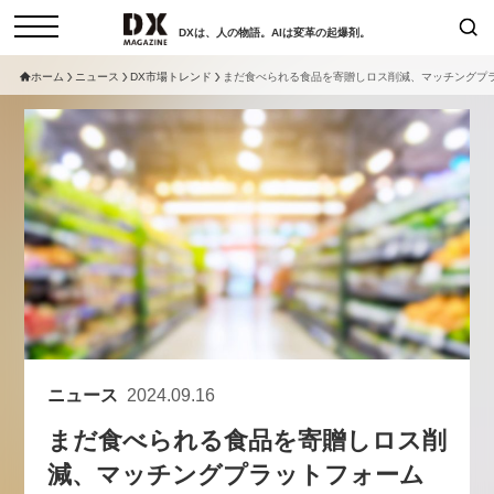
DXは、人の物語。AIは変革の起爆剤。
ホーム
ニュース
DX市場トレンド
まだ食べられる食品を寄贈しロス削減、マッチングプ
検索
コラム
インタビュー
セミナー
ニュース
サービスメニュー
日本オムニチャネル協会
トップページ
現在開催予定のセミナー
特集
動画
【8/12開催】「イノベーションを
セミナー
サイトマップ
数値化する」～投資される事業の
お問い合わせ
基準と、終活DX「SouSou」に
個人情報保護法について
学ぶ資金調達・巻き込みのリアル
ニュース
2024.09.16
運営会社
～
まだ食べられる食品を寄贈しロス削
採用情報
2026-06-10
減、マッチングプラットフォーム