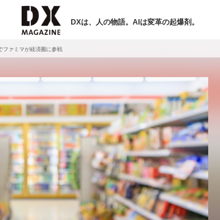
DXは、人の物語。AIは変革の起爆剤。
でファミマが経済圏に参戦
検索
ラム
インタビュー
ミナー
ニュース
ービスメニュー
日本オムニチャネル協会
現在開催予定のセミナー
トップページ
特集
【8/12開催】「イノベーションを数値
セミナー
動画
する」～投資される事業の基準と、終
サイトマップ
DX「SouSou」に学ぶ資金調達・巻
お問い合わせ
みのリアル～
個人情報保護法について
2026-06-10