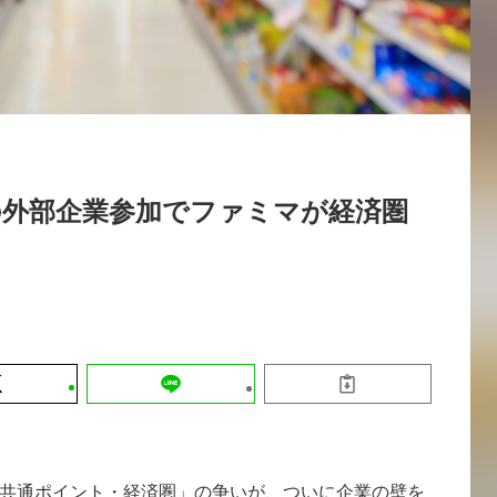
運営会社
【9/30開催】AIで何でもできる時代に
セミナー
採用情報
なぜ「DX人財」というキャリアが求
れるのか
2026-08-07
の外部企業参加でファミマが経済圏
共通ポイント・経済圏」の争いが、ついに企業の壁を