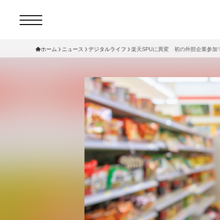
ホーム
ニュース
デジタルライフ
楽天SPUに異変 初の外部企業参加
コ
セ
サ