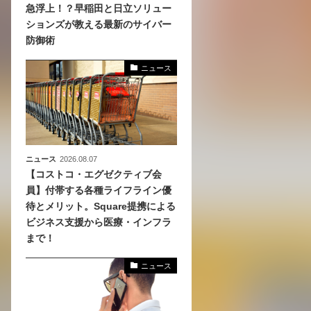
急浮上！？早稲田と日立ソリュー
ションズが教える最新のサイバー
、
防御術
めら
ニュース
ニュース
2026.08.07
【コストコ・エグゼクティブ会
員】付帯する各種ライフライン優
待とメリット。Square提携による
ビジネス支援から医療・インフラ
まで！
ニュース