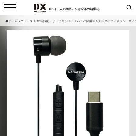
DXは、人の物語。AIは変革の起爆剤。
ホーム
ニュース
DX新技術・サービス
USB TYPE-C採用のカナルタイプイヤホン、マ
検索
コラム
インタビュー
セミナー
ニュース
サービスメニュー
日本オムニチャネル協会
トップページ
現在開催予定のセミナー
特集
動画
【8/6開催】AIエージェント時
セミナー
サイトマップ
代、日本企業は何から始めるべき
お問い合わせ
か。〜シリコンバレーAX最新潮
個人情報保護法について
流から学ぶ〜
運営会社
2026-08-03
採用情報
【8/12開催】「イノベーションを
セミナー