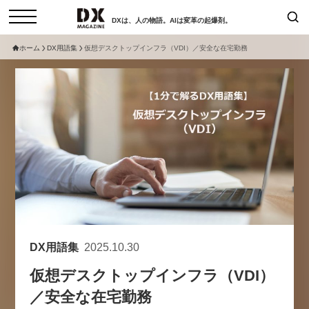
DXは、人の物語。AIは変革の起爆剤。
ホーム
DX用語集
仮想デスクトップインフラ（VDI）／安全な在宅勤務
検索
コラム
インタビュー
セミナー
ニュース
サービスメニュー
日本オムニチャネル協会
トップページ
現在開催予定のセミナー
特集
動画
【8/6開催】AIエージェント時
セミナー
サイトマップ
代、日本企業は何から始めるべき
お問い合わせ
か。〜シリコンバレーAX最新潮
個人情報保護法について
流から学ぶ〜
DX用語集
2025.10.30
運営会社
2026-08-03
仮想デスクトップインフラ（VDI）
採用情報
／安全な在宅勤務
【8/12開催】「イノベーションを
セミナー