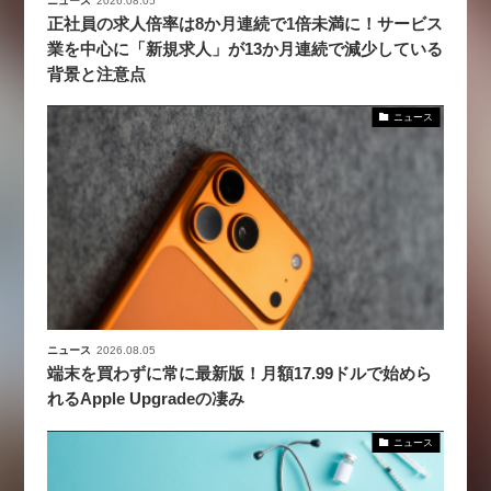
ニュース
2026.08.05
正社員の求人倍率は8か月連続で1倍未満に！サービス
業を中心に「新規求人」が13か月連続で減少している
背景と注意点
ニュース
ニュース
2026.08.05
端末を買わずに常に最新版！月額17.99ドルで始めら
れるApple Upgradeの凄み
ニュース