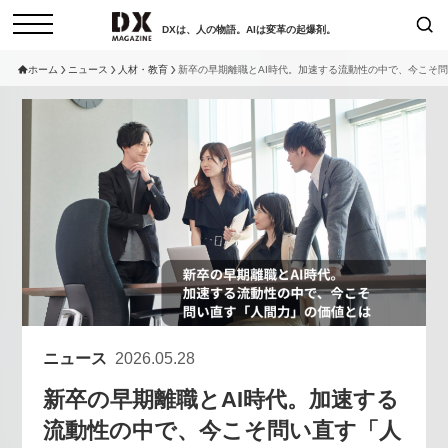
DXは、人の物語。AIは変革の起爆剤。
ホーム
ニュース
人材・教育
新卒の早期離職とAI時代。加速する流動性の中で、今こそ
検索
コラム
インタビュー
セミナー
ニュース
サービスメニュー
日本オムニチャネル協会
トップページ
現在開催予定のセミナー
特集
動画
【8/12開催】「イノベーションを
セミナー
サイトマップ
数値化する」～投資される事業の
お問い合わせ
基準と、終活DX「SouSou」に
個人情報保護法について
学ぶ資金調達・巻き込みのリアル
ニュース
2026.05.28
運営会社
～
新卒の早期離職とAI時代。加速する
採用情報
2026-06-10
流動性の中で、今こそ問い直す「人