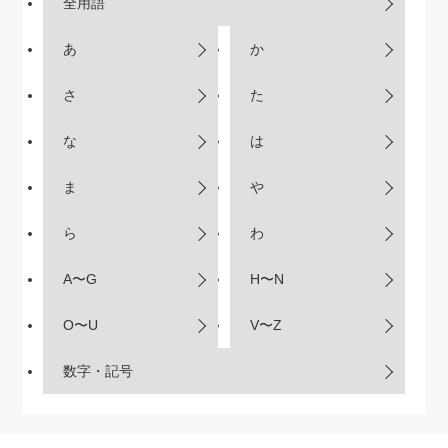
全用語
あ
か
さ
た
な
は
ま
や
ら
わ
A〜G
H〜N
O〜U
V〜Z
数字・記号