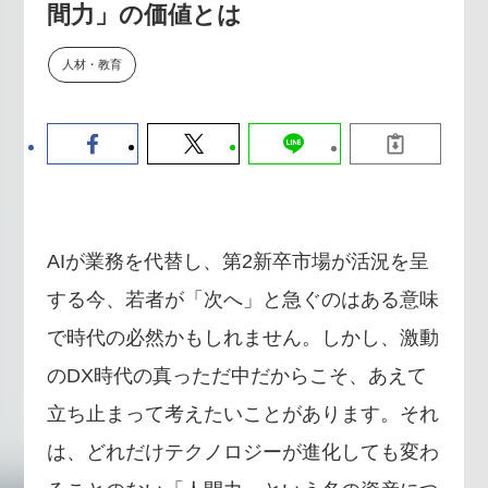
間力」の価値とは
【9/30開催】AIで何でもできる時
セミナー
代に、なぜ「DX人財」というキ
ャリアが求められるのか
人材・教育
2026-08-07
AIが業務を代替し、第2新卒市場が活況を呈
する今、若者が「次へ」と急ぐのはある意味
で時代の必然かもしれません。しかし、激動
のDX時代の真っただ中だからこそ、あえて
立ち止まって考えたいことがあります。それ
は、どれだけテクノロジーが進化しても変わ